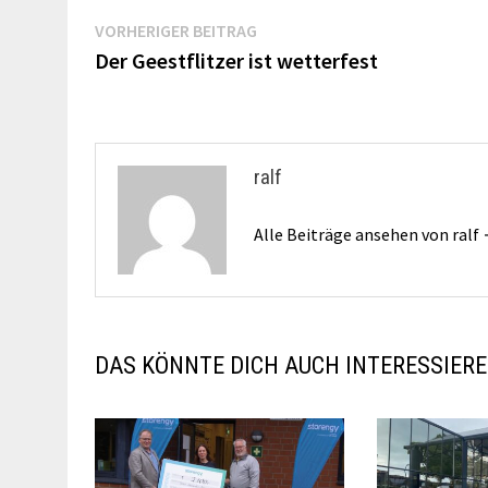
Beitragsnavigation
Vorheriger
VORHERIGER BEITRAG
Beitrag:
Der Geestflitzer ist wetterfest
ralf
Alle Beiträge ansehen von ralf
DAS KÖNNTE DICH AUCH INTERESSIER